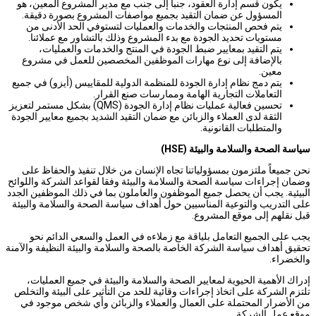
يكون قسم إدارة العقود، جنبا إلى جنب مع مدير المشروع المعين، هو
المسؤول عن ضمان التقيد بجميع مواصفات المشروع بصورة دقيقة.
يتم فحص المنتجات والخدمات والعمليات لتستوفي الحد الأدنى من
مستويات تحديد الجودة مع بدء المشروع وذلك بالتشاور مع عملائنا.
يتم التقيد بمعايير ضبط الجودة في المنتج والخدمات والعمليات،
بالإضافة إلى نوع مهارات الموظفين المخصصين للعمل في مشروع
معين.
يتم دمج نظام إدارة الجودة للمنظمة الدولية للمقاييس (أيزو) في جميع
التعاملات التجارية الهامة وممارسات صنع القرار.
تحسين فعالية عمليات نظام إدارة الجودة (QMS) بشكل مستمر لتعزيز
الثقة لدى العملاء والزبائن مع ضمان التقيد الشديد بجميع معايير الجودة
والمتطلبات القانونية.
سياسة الصحة والسلامة والبيئة (HSE)
نحن جميعاً ملتزمون بمسؤولياتنا تجاه الإنسان من خلال تنفيذ والحفاظ على
وضمان إجراءات سياسة الصحة والسلامة والبيئة وفقا لقواعد الشركة واللوائح
البيئية. يجب أن يحصل جميع الموظفون والعاملون بما في ذلك الموظفين الجدد
على التدريب والتوعية المناسبين حول أهداف سياسة الصحة والسلامة والبيئة
قبل نقلهم إلى موقع المشروع.
يجب على الجميع التعامل بلياقة مع زملاءه في العمل والسعي الدائم نحو
تحقيق أهداف سياسة الشركة الخاصة بالصحة والسلامة والبيئة النظيفة والآمنة
والخضراء.
إدراك الأهمية الحيوية لمعايير الصحة والسلامة والبيئة في جميع العمليات،
تلتزم الشركة على اتخاذ إجراءات وقائية للحد من التأثير على البيئة والتخلص
من الأضرار المحتملة على العمال والعملاء والزبائن وأي شخص موجود في
موقع عمل الشركة.