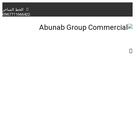
الخط الساخن:
00967711666422
Arabic
English
Arabic
الرئيسية
من نحن
خدمات المجموعة
إتصل بنا
سياسة ضبط وضمان الجودة
الصفحة الرئيسية
من نحن
سياسة ضبط وضمان الجودة